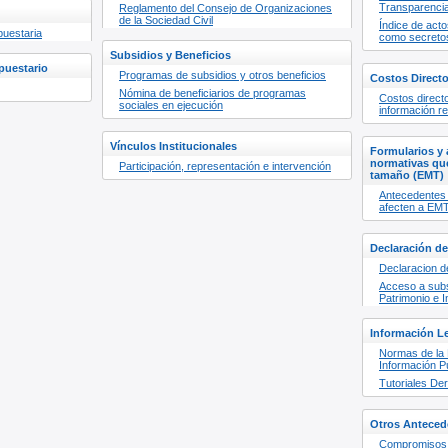
Transparenci
Reglamento del Consejo de Organizaciones
de la Sociedad Civil
Índice de act
puestaria
como secreto
Subsidios y Beneficios
upuestario
Programas de subsidios y otros beneficios
Costos Direct
Nómina de beneficiarios de programas
Costos direct
sociales en ejecución
información re
Vínculos Institucionales
Formularios y
normativas qu
Participación, representación e intervención
tamaño (EMT)
Antecedentes 
afecten a EM
Declaración de
Declaracion d
Acceso a subs
Patrimonio e 
Información Le
Normas de la 
Información P
Tutoriales De
Otros Anteced
Compromisos d