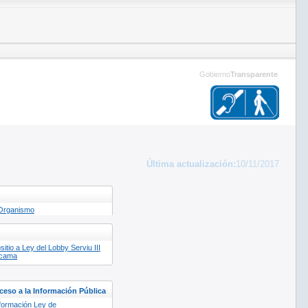
Gobierno
Transparente
Última actualización:
10/11/2017
 Organismo
itio a Ley del Lobby Serviu III
acama
eso a la Información Pública
nformación Ley de