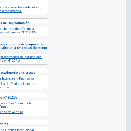
a
os y documentos calificados
s o reservados.
os de Reproducción
os de reproducción de la
querida vía ley N° 20.285
 antecedentes de propuestas
e afecten a empresas de menor
preparatorios de normas que
T Ley N° 20416
 patrimonio e intereses
e Intereses y Patrimonio
itio de Declaraciones de
Intereses
y N° 20.285
Ley sobre Acceso a la
ública
recho de Acceso
entes
e Gestion Institucional