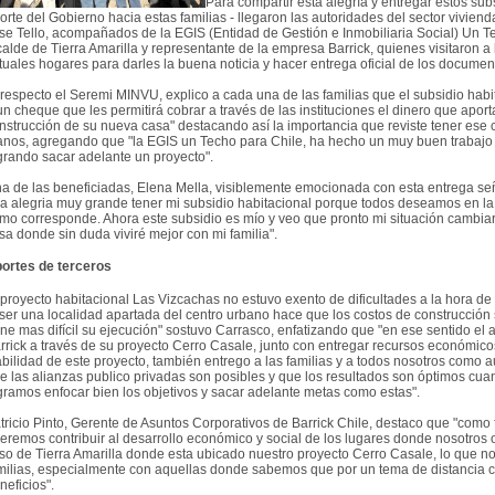
Para compartir esta alegría y entregar estos subs
orte del Gobierno hacia estas familias - llegaron las autoridades del sector vivien
se Tello, acompañados de la EGIS (Entidad de Gestión e Inmobiliaria Social) Un Te
calde de Tierra Amarilla y representante de la empresa Barrick, quienes visitaron a
tuales hogares para darles la buena noticia y hacer entrega oficial de los documen
 respecto el Seremi MINVU, explico a cada una de las familias que el subsidio habit
un cheque que les permitirá cobrar a través de las instituciones el dinero que aport
nstrucción de su nueva casa" destacando así la importancia que reviste tener ese c
nos, agregando que "la EGIS un Techo para Chile, ha hecho un muy buen trabajo c
grando sacar adelante un proyecto".
a de las beneficiadas, Elena Mella, visiblemente emocionada con esta entrega se
a alegria muy grande tener mi subsidio habitacional porque todos deseamos en la
mo corresponde. Ahora este subsidio es mío y veo que pronto mi situación cambia
sa donde sin duda viviré mejor con mi familia".
ortes de terceros
 proyecto habitacional Las Vizcachas no estuvo exento de dificultades a la hora de
 ser una localidad apartada del centro urbano hace que los costos de construcción
rne mas difícil su ejecución" sostuvo Carrasco, enfatizando que "en ese sentido el 
rrick a través de su proyecto Cerro Casale, junto con entregar recursos económico
abilidad de este proyecto, también entrego a las familias y a todos nosotros como a
e las alianzas publico privadas son posibles y que los resultados son óptimos cu
gramos enfocar bien los objetivos y sacar adelante metas como estas".
tricio Pinto, Gerente de Asuntos Corporativos de Barrick Chile, destaco que "como
eremos contribuir al desarrollo económico y social de los lugares donde nosotros
so de Tierra Amarilla donde esta ubicado nuestro proyecto Cerro Casale, lo que 
milias, especialmente con aquellas donde sabemos que por un tema de distancia c
neficios".