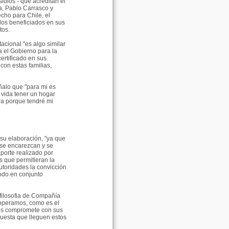
idios - que acreditan el
da, Pablo Carrasco y
cho para Chile, el
 los beneficiados en sus
tos.
acional "es algo similar
a el Gobierno para la
ertificado en sus
on estas familias,
ñalo que "para mi es
 vida tener un hogar
ra porque tendré mi
 su elaboración, "ya que
 se encarezcan y se
aporte realizado por
s que permitieran la
utoridades la convicción
ando en conjunto
 filosofia de Compañía
 operamos, como es el
nos compromete con sus
uesta que lleguen estos