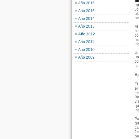
Año 2016
ap
Jo
Año 2015
al
ac
Año 2014
Año 2013
Al
a 
Año 2012
co
ma
Año 2011
lo
Año 2010
Un
un
Año 2009
co
ca
Ap
El
el
to
Ba
vi
qu
lo
Pa
qu
ca
fa
be