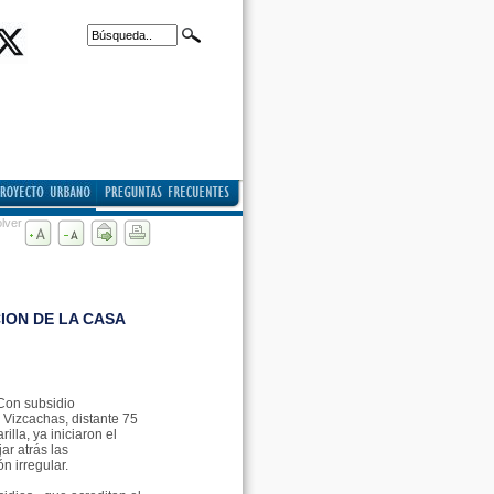
lver
ION DE LA CASA
Con subsidio
 Vizcachas, distante 75
illa, ya iniciaron el
ar atrás las
n irregular.