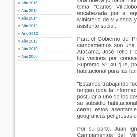
Una nueva jornada infor
Año 2016
toma "Carlos Villalo
Año 2015
encabezada por el eq
Año 2014
Ministerio de Vivienda 
asistente social.
Año 2013
Año 2012
Para el Gobierno del Pr
Año 2011
campamentos son una pr
Año 2010
Atacama, José Tello Flo
Año 2009
los vecinos por conoce
Supremo Nº 49 que, pró
habitacional para las fa
"Estamos trabajando fu
tengan toda la informa
postular a uno de los do
su subsidio habitacional
cerrar estos asentamie
geográficas peligrosas c
Por su parte, Juan Ig
Campamentos del Min