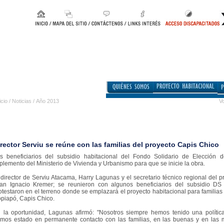
icio
/
Noticias
/
Año 2013
Vo
rector Serviu se reúne con las familias del proyecto Capis Chico
s beneficiarios del subsidio habitacional del Fondo Solidario de Elección 
plemento del Ministerio de Vivienda y Urbanismo para que se inicie la obra.
 director de Serviu Atacama, Harry Lagunas y el secretario técnico regional de
an Ignacio Kremer; se reunieron con algunos beneficiarios del subsidio D
otestaron en el terreno donde se emplazará el proyecto habitacional para famili
piapó, Capis Chico.
 la oportunidad, Lagunas afirmó: "Nosotros siempre hemos tenido una política
mos estado en permanente contacto con las familias, en las buenas y en las 