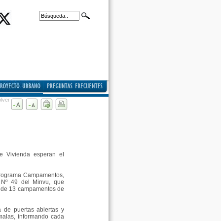
lver
de Vivienda esperan el
l programa Campamentos,
S Nº 49 del Minvu, que
as de 13 campamentos de
 de puertas abiertas y
malas, informando cada