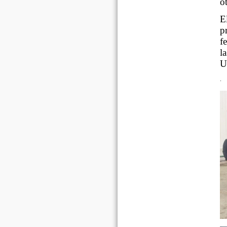
o
E
p
f
l
U
.