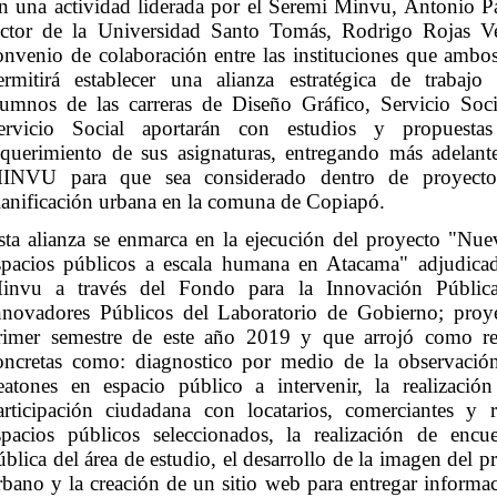
n una actividad liderada por el Seremi Minvu, Antonio P
ector de la Universidad Santo Tomás, Rodrigo Rojas V
onvenio de colaboración entre las instituciones que ambo
ermitirá establecer una alianza estratégica de trabaj
lumnos de las carreras de Diseño Gráfico, Servicio Soc
ervicio Social aportarán con estudios y propuest
equerimiento de sus asignaturas, entregando más adelante
INVU para que sea considerado dentro de proyecto
lanificación urbana en la comuna de Copiapó.
sta alianza se enmarca en la ejecución del proyecto "Nue
spacios públicos a escala humana en Atacama" adjudica
invu a través del Fondo para la Innovación Públi
nnovadores Públicos del Laboratorio de Gobierno; proye
rimer semestre de este año 2019 y que arrojó como re
oncretas como: diagnostico por medio de la observació
eatones en espacio público a intervenir, la realizació
articipación ciudadana con locatarios, comerciantes y r
spacios públicos seleccionados, la realización de encu
ública del área de estudio, el desarrollo de la imagen del 
rbano y la creación de un sitio web para entregar informac