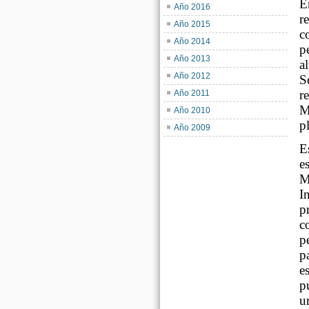
E
Año 2016
r
Año 2015
c
Año 2014
p
Año 2013
a
Año 2012
S
r
Año 2011
M
Año 2010
p
Año 2009
E
e
M
I
p
c
p
p
e
p
u