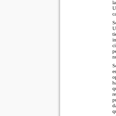
l
U
c
S
U
t
i
c
p
n
S
e
o
h
q
r
p
d
q