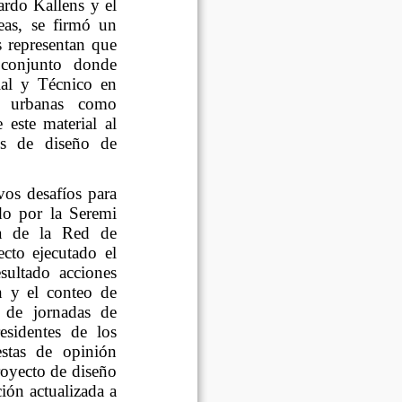
ardo Kallens y el
eas, se firmó un
s representan que
o conjunto donde
ial y Técnico en
as urbanas como
 este material al
s de diseño de
vos desafíos para
do por la Seremi
ca de la Red de
cto ejecutado el
sultado acciones
n y el conteo de
n de jornadas de
esidentes de los
estas de opinión
proyecto de diseño
ión actualizada a