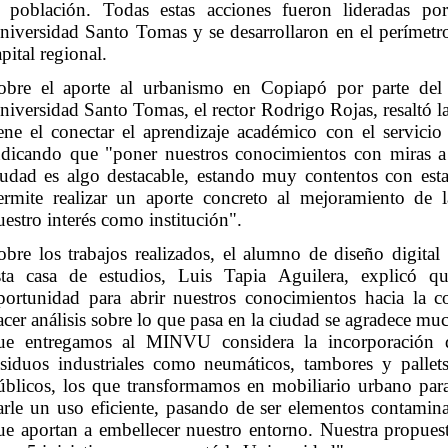
a población. Todas estas acciones fueron lideradas p
niversidad Santo Tomas y se desarrollaron en el perímetro
apital regional.
obre el aporte al urbanismo en Copiapó por parte del
niversidad Santo Tomas, el rector Rodrigo Rojas, resaltó l
iene el conectar el aprendizaje académico con el servici
ndicando que "poner nuestros conocimientos con miras a
iudad es algo destacable, estando muy contentos con est
ermite realizar un aporte concreto al mejoramiento de 
uestro interés como institución".
obre los trabajos realizados, el alumno de diseño digital 
sta casa de estudios, Luis Tapia Aguilera, explicó q
portunidad para abrir nuestros conocimientos hacia la 
acer análisis sobre lo que pasa en la ciudad se agradece mu
ue entregamos al MINVU considera la incorporación 
esiduos industriales como neumáticos, tambores y pallet
úblicos, los que transformamos en mobiliario urbano para 
arle un uso eficiente, pasando de ser elementos contamin
ue aportan a embellecer nuestro entorno. Nuestra propues