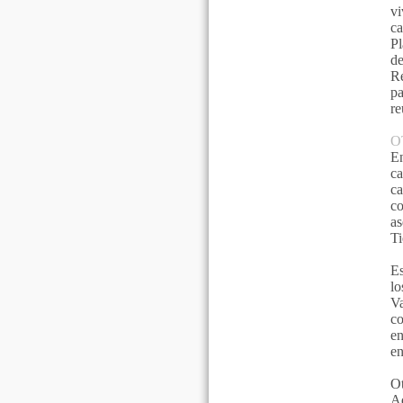
vi
ca
Pl
d
Re
p
re
O
En
c
ca
co
as
Ti
Es
l
Va
co
en
en
Ot
A