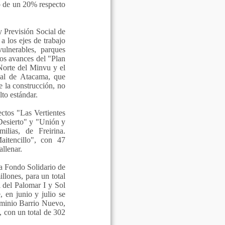
o de un 20% respecto
y Previsión Social de
a los ejes de trabajo
ulnerables, parques
os avances del "Plan
Norte del Minvu y el
al de Atacama, que
e la construcción, no
lto estándar.
ctos "Las Vertientes
 Desierto" y "Unión y
lias, de Freirina.
aitencillo", con 47
llenar.
a Fondo Solidario de
lones, para un total
 del Palomar I y Sol
 en junio y julio se
ominio Barrio Nuevo,
, con un total de 302