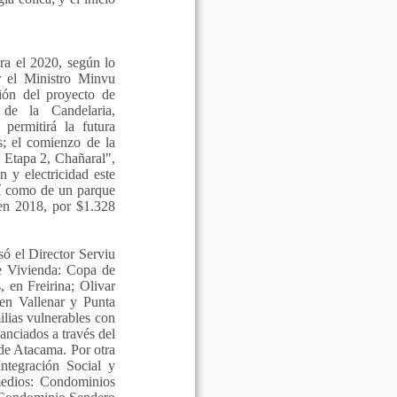
ara el 2020, según lo
r el Ministro Minvu
ión del proyecto de
s de la Candelaria,
permitirá la futura
s; el comienzo de la
 Etapa 2, Chañaral",
n y electricidad este
sí como de un parque
 en 2018, por $1.328
ó el Director Serviu
de Vivienda: Copa de
 en Freirina; Olivar
 en Vallenar y Punta
lias vulnerables con
anciados a través del
e Atacama. Por otra
ntegración Social y
 medios: Condominios