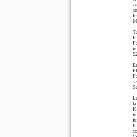
co
en
fe
M
Ta
Pa
Fo
in
$2
En
El
Fo
se
Se
La
la
Ka
in
ju
Po
co
Co