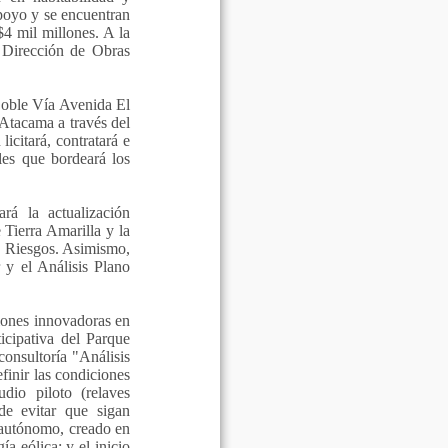
poyo y se encuentran
$4 mil millones. A la
a Dirección de Obras
Doble Vía Avenida El
Atacama a través del
citará, contratará e
les que bordeará los
rá la actualización
Tierra Amarilla y la
e Riesgos. Asimismo,
 y el Análisis Plano
iones innovadoras en
icipativa del Parque
onsultoría "Análisis
inir las condiciones
dio piloto (relaves
de evitar que sigan
 autónomo, creado en
ía eólica; y el inicio