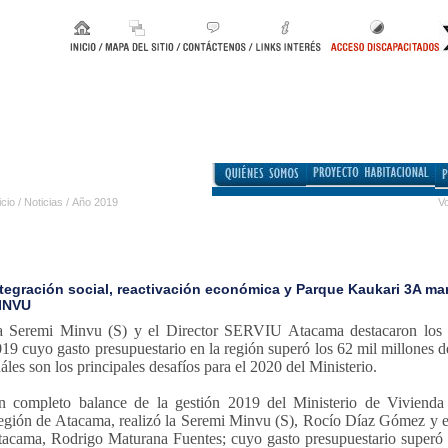
icio
/
Noticias
/
Año 2019
Vo
ntegración social, reactivación económica y Parque Kaukari 3A ma
INVU
 Seremi Minvu (S) y el Director SERVIU Atacama destacaron los pr
19 cuyo gasto presupuestario en la región superó los 62 mil millones 
áles son los principales desafíos para el 2020 del Ministerio.
n completo balance de la gestión 2019 del Ministerio de Viviend
gión de Atacama, realizó la Seremi Minvu (S), Rocío Díaz Gómez y el
acama, Rodrigo Maturana Fuentes; cuyo gasto presupuestario superó 