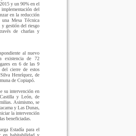
 2015 y un 90% en el
a implementación del
nzar en la reducción
en una Mesa Técnica
 y gestión del riesgo
través de charlas y
espondiente al nuevo
a existencia de 72
gares en 6 de las 9
del cierre de estos
 Silva Henríquez, de
comuna de Copiapó.
e su intervención en
Castilla y León, de
milias. Asimismo, se
 Atacama y Las Dunas,
ciar la intervención
as beneficiadas.
arga Estadía para el
 en habitabilidad y