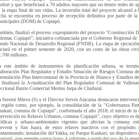
nfort y que beneficiará a 70 adultos mayores que no tienen redes de a
 la etapa final de sus vidas. La inversión total del proyecto alcanzó a 
cha se encuentra en proceso de recepción definitiva por parte de l
unicipales (DOM) de Copiapó.
mbién, finalizó el proceso expropiatorio del proyecto "Construcción 
lomar, Copiapó"; iniciativa cofinanciada por el Gobierno Regional de 
ndo Nacional de Desarrollo Regional (FNDR). La etapa de ejecución li
iciará en el primer semestre de 2020, con un costo de las obras civi
.700 millones.
 este ámbito de instrumentos de planificación urbana, se termina
aboración Plan Regulador y Estudio Situación de Riesgos Comuna de 
rmulación Plan Intercomunal de la Provincia de Huasco y Estudios d
 finalizará la Actualización del Plan Regulador Comunal de Vallenar
ccional Barrio Comercial Merino Jarpa de Chañaral.
 Seremi Minvu (S) y el Director Serviu Atacama destacaron intervenc
 región como, por ejemplo, la consolidación de la "Gobernanza Part
ukari, comuna de Copiapó", conformada el año 2018; el inicio de la c
tervención en Relaves Urbanos, comuna Copiapó", cuyo objetivo es def
rídicas y urbano-ambientales vigentes que afectan la comuna; estu
rvenir y San Juan), de estos relaves inactivos con el propósito 
ntaminando; instalación del Yakka, en Parque Kaukari, un dispositivo
piapó, que permite cargar hasta 4 celulares a partir del uso de la energ