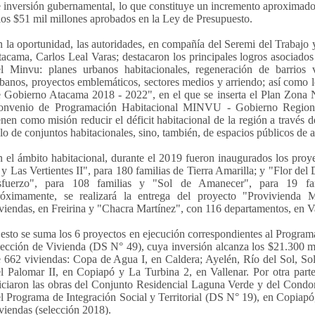
 inversión gubernamental, lo que constituye un incremento aproximad
los $51 mil millones aprobados en la Ley de Presupuesto.
 la oportunidad, las autoridades, en compañía del Seremi del Trabajo 
acama, Carlos Leal Varas; destacaron los principales logros asociados 
l Minvu: planes urbanos habitacionales, regeneración de barrios v
banos, proyectos emblemáticos, sectores medios y arriendo; así como l
 Gobierno Atacama 2018 - 2022", en el que se inserta el Plan Zona 
onvenio de Programación Habitacional MINVU - Gobierno Region
enen como misión reducir el déficit habitacional de la región a través d
lo de conjuntos habitacionales, sino, también, de espacios públicos de a
 el ámbito habitacional, durante el 2019 fueron inaugurados los proye
 y Las Vertientes II", para 180 familias de Tierra Amarilla; y "Flor del
sfuerzo", para 108 familias y "Sol de Amanecer", para 19 fami
róximamente, se realizará la entrega del proyecto "Provivienda M
viendas, en Freirina y "Chacra Martínez", con 116 departamentos, en Va
esto se suma los 6 proyectos en ejecución correspondientes al Program
ección de Vivienda (DS N° 49), cuya inversión alcanza los $21.300 mil
 662 viviendas: Copa de Agua I, en Caldera; Ayelén, Río del Sol, Sol
l Palomar II, en Copiapó y La Turbina 2, en Vallenar. Por otra parte,
iciaron las obras del Conjunto Residencial Laguna Verde y del Cond
l Programa de Integración Social y Territorial (DS N° 19), en Copiapó
viendas (selección 2018).