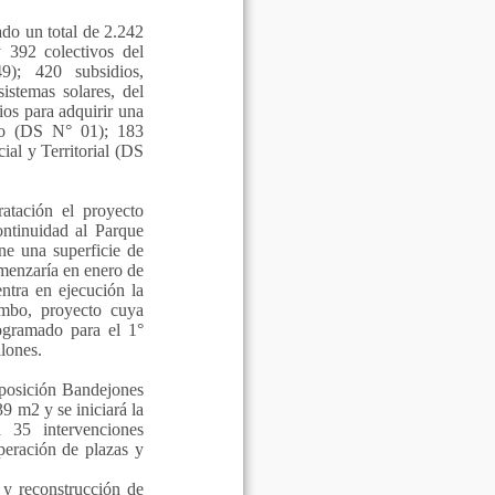
ado un total de 2.242
 392 colectivos del
); 420 subsidios,
istemas solares, del
os para adquirir una
io (DS N° 01); 183
al y Territorial (DS
atación el proyecto
ntinuidad al Parque
ne una superficie de
menzaría en enero de
ntra en ejecución la
ambo, proyecto cuya
ogramado para el 1°
llones.
eposición Bandejones
9 m2 y se iniciará la
 35 intervenciones
peración de plazas y
 y reconstrucción de