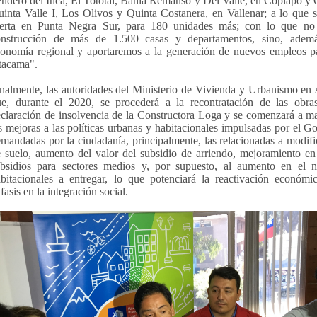
ndero del Inca, El Tototal, Bahía Remanso y Del Valle, en Copiapó 
inta Valle I, Los Olivos y Quinta Costanera, en Vallenar; a lo que 
ferta en Punta Negra Sur, para 180 unidades más; con lo que no 
onstrucción de más de 1.500 casas y departamentos, sino, ademá
onomía regional y aportaremos a la generación de nuevos empleos pa
tacama".
nalmente, las autoridades del Ministerio de Vivienda y Urbanismo en
e, durante el 2020, se procederá a la recontratación de las obras
claración de insolvencia de la Constructora Loga y se comenzará a mat
s mejoras a las políticas urbanas y habitacionales impulsadas por el 
mandadas por la ciudadanía, principalmente, las relacionadas a modific
 suelo, aumento del valor del subsidio de arriendo, mejoramiento en 
ubsidios para sectores medios y, por supuesto, al aumento en el 
bitacionales a entregar, lo que potenciará la reactivación económ
fasis en la integración social.