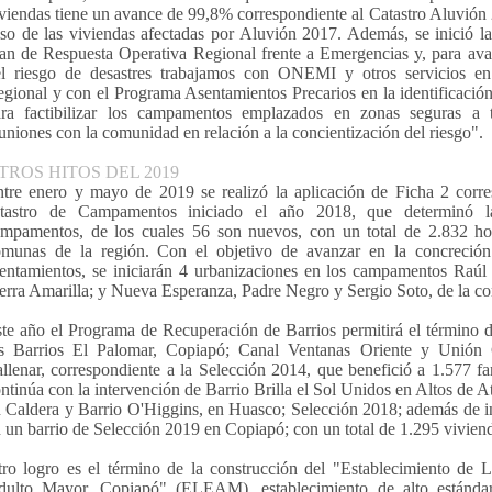
viendas tiene un avance de 99,8% correspondiente al Catastro Aluvión
so de las viviendas afectadas por Aluvión 2017. Además, se inició l
an de Respuesta Operativa Regional frente a Emergencias y, para ava
el riesgo de desastres trabajamos con ONEMI y otros servicios 
gional y con el Programa Asentamientos Precarios en la identificación
ara factibilizar los campamentos emplazados en zonas seguras a 
uniones con la comunidad en relación a la concientización del riesgo".
TROS HITOS DEL 2019
tre enero y mayo de 2019 se realizó la aplicación de Ficha 2 corr
atastro de Campamentos iniciado el año 2018, que determinó l
mpamentos, de los cuales 56 son nuevos, con un total de 2.832 ho
munas de la región. Con el objetivo de avanzar en la concreción 
entamientos, se iniciarán 4 urbanizaciones en los campamentos Raúl
erra Amarilla; y Nueva Esperanza, Padre Negro y Sergio Soto, de la 
te año el Programa de Recuperación de Barrios permitirá el término d
os Barrios El Palomar, Copiapó; Canal Ventanas Oriente y Unión 
llenar, correspondiente a la Selección 2014, que benefició a 1.577 fa
ntinúa con la intervención de Barrio Brilla el Sol Unidos en Altos de
 Caldera y Barrio O'Higgins, en Huasco; Selección 2018; además de ini
 un barrio de Selección 2019 en Copiapó; con un total de 1.295 viviend
ro logro es el término de la construcción del "Establecimiento de L
dulto Mayor, Copiapó" (ELEAM), establecimiento de alto estándar