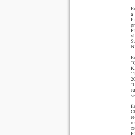
En
a 
P
pr
Pr
v
Su
N°
En
"C
Ka
11
20
"
su
se
En
Ch
r
re
es
Po