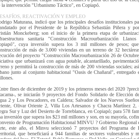
 la intervención "Urbanismo Táctico", en Copiapó.
ESAFÍOS, REACTIVACIÓN Y EMPLEO
drigo Maturana, indicó que los principales desafíos institucionales p
andatado por el Presidente de la República Sebastián Piñera y po
istián Monckeberg; son el inicio de la primera etapa de urbanizac
nfraestructura sanitaria "Construcción Macrourbanización Llano
opiapó", cuya inversión supera los 3 mil millones de pesos; que 
nstrucción de más de 3.000 viviendas en un terreno de 32 hectárea
ecución del proyecto "Construcción Macrourbanización 26 de Octubre
iciativa que urbanizará con agua potable, alcantarillado, pavimentació
rreno y permitirá la construcción de más de 200 viviendas sociales; a
bano junto al conjunto habitacional "Oasis de Chañaral", entregado
llones.
ntre fines de diciembre de 2019 y los primeros meses del 2020 ?precis
acama-, se iniciarán 9 proyectos del Fondo Solidario de Elección 
ua 2 y Los Pescadores, en Caldera; Salvador de los Nuevos Sueños,
iente, Olivar Oriente 2, Villa Los Artesanos y Chacra Martínez 2,
gra Sur y Luz del Desierto de Torreblanca, en Copiapó; para 578 fami
a inversión que supera los $23 mil millones y son, en su mayoría, cofin
onvenio de Programación Habitacional MINVU ? Gobierno Regional d
rte, este año, el Minvu seleccionó 7 proyectos del Programa de I
rritorial, que beneficiará a 944 familias de sectores vulnerables y