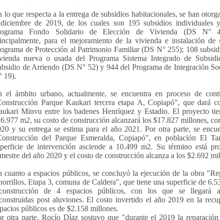
 lo que respecta a la entrega de subsidios habitacionales, se han otorg
diciembre de 2019, de los cuales son 195 subsidios individuales y
rograma Fondo Solidario de Elección de Vivienda (DS N° 49
incipalmente, para el mejoramiento de la vivienda e instalación de s
ograma de Protección al Patrimonio Familiar (DS N° 255); 108 subsidi
ivienda nueva o usada del Programa Sistema Integrado de Subsid
bsidio de Arriendo (DS N° 52) y 944 del Programa de Integración Soci
 19).
 el ámbito urbano, actualmente, se encuentra en proceso de contr
onstrucción Parque Kaukari tercera etapa A, Copiapó", que dará co
ukari Minvu entre los badenes Henríquez y Estadio. El proyecto tie
6.977 m2, su costo de construcción alcanzará los $17.827 millones, co
20 y su entrega se estima para el año 2021. Por otra parte, se encue
Construcción del Parque Esmeralda, Copiapó", en población El T
perficie de intervención asciende a 10.499 m2. Su término está pr
mestre del año 2020 y el costo de construcción alcanza a los $2.692 mi
 cuanto a espacios públicos, se concluyó la ejecución de la obra "R
orrillos, Etapa 3, comuna de Caldera", que tiene una superficie de 6.53
econstrucción de 4 espacios públicos, con los que se llegará a
construidas post aluviones. El costo invertido el año 2019 en la recu
pacios públicos es de $2.158 millones.
r otra parte, Rocío Díaz sostuvo que "durante el 2019 la reparación