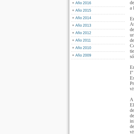
de
Año 2016
a 
Año 2015
Año 2014
En
At
Año 2013
de
Año 2012
ur
de
Año 2011
C
Año 2010
ti
Año 2009
só
En
I"
E
P
vi
A 
El
de
de
in
de
vi