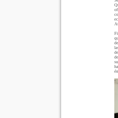
Se
Qu
o
c
ec
A
Fi
qu
de
la
de
de
s
ha
én