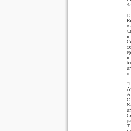
de
D
Ro
m
Cr
i
C
co
ej
in
te
ur
mi
"E
At
Ag
Or
Ne
un
C
pa
Te